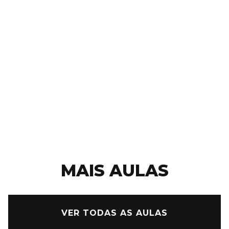
qualificados em natação, que proporcionam
orientação personalizada em cada
grupo/nível. Venha desfrutar das nossas aulas
de natação e aproveitar todos os benefícios
para a saúde e bem-estar. Estamos
comprometidos em oferecer a melhor
experiência de aprendizado na água.
MAIS AULAS
VER TODAS AS AULAS