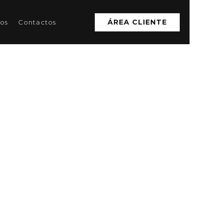
ÁREA CLIENTE
os
Contactos
DETALHES DA AULA
Hidro HIIT
DURAÇÃO:
45
MINUTOS
INTENSIDADE:
MODERADA / ALTA